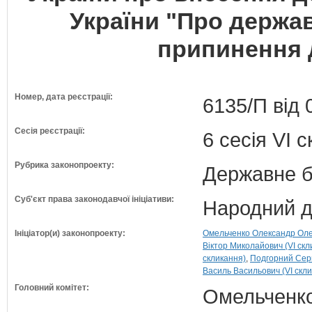
України "Про держа
припинення 
Номер, дата реєстрації:
6135/П від 
Сесія реєстрації:
6 сесія VI 
Рубрика законопроекту:
Державне б
Суб'єкт права законодавчої ініціативи:
Народний д
Ініціатор(и) законопроекту:
Омельченко Олександр Олек
Віктор Миколайович (VI скл
скликання)
Подгорний Серг
Василь Васильович (VI скл
Головний комітет:
Омельченко