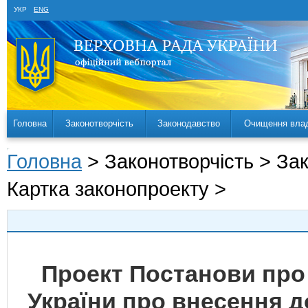
УКР
ENG
Головна
Законотворчість
Законодавство
Очищення вла
Головна
> Законотворчість > За
Картка законопроекту >
Проект Постанови про
України про внесення д