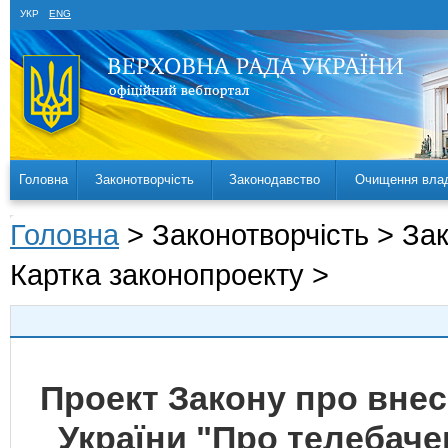
УКР
ENG
Головна
Законотворчість
Законодавство
Очищення вла
Головна
> Законотворчість > За
Картка законопроекту >
Проект Закону про внесе
України "Про телебаче