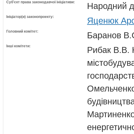
Суб'єкт права законодавчої ініціативи:
Народний д
Ініціатор(и) законопроекту:
Яценюк Арс
Головний комітет:
Баранов В.
Інші комітети:
Рибак В.В. 
містобудув
господарств
Омельченко
будівництв
Мартиненко
енергетично