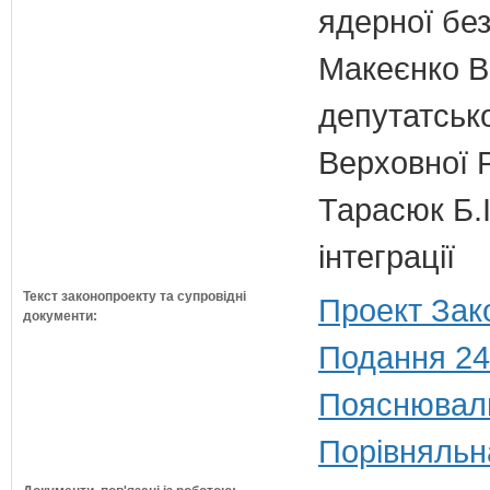
ядерної бе
Макеєнко В.
депутатсько
Верховної 
Тарасюк Б.І
інтеграції
Текст законопроекту та супровідні
Проект Зак
документи:
Подання 24
Пояснюваль
Порівняльн