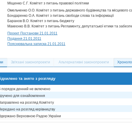
Міщенко С.Г. Комітет з питань правової політики
Омельченко О.О. Комітет з питань державного будівництва та місцевого 
Бондаренко О.А. Комітет з питань свободи слова та інформації
Баранов В.О. Комітет з питань бюджету
Макеєнко В.В. Комітет з питань Регламенту, депутатської етики та забезп
Проект Постанови 21.01.2011
Подання 21.01.2011
Пояснювальна записка 21.01.2011
ми
Зв'язані законопроекти
Альтернативні законопроекти
Хронолог
ідхилено та знято з розгляду
В порядок денний не включено
Вручено для ознайомлення
Направлено на розгляд Комітету
Передано на розгляд керівництву
Одержано Верховною Радою України