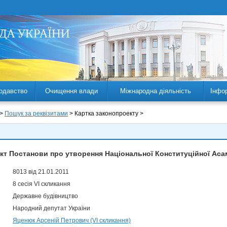
одавство
Очищення влади
Міжнародна діяльність
Інфо
 >
Пошук за реквізитами
> Картка законопроекту >
кт Постанови про утворення Національної Конституційної Аса
8013 від 21.01.2011
8 сесія VI скликання
Державне будівництво
Народний депутат України
Яценюк Арсеній Петрович (VI скликання)