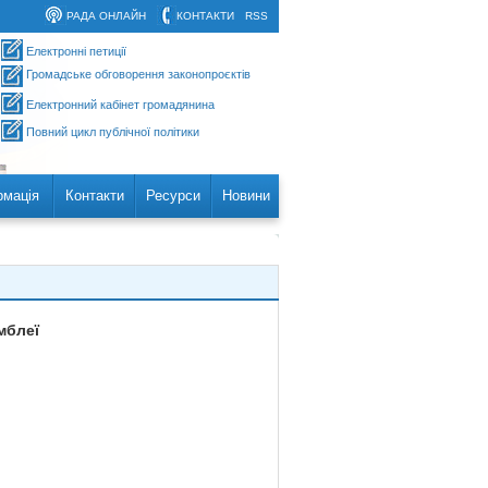
РАДА ОНЛАЙН
КОНТАКТИ
RSS
Електронні петиції
Громадське обговорення законопроєктів
Електронний кабінет громадянина
Повний цикл публічної політики
рмація
Контакти
Ресурси
Новини
мблеї