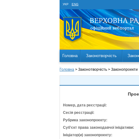
УКР
ENG
Головна
Законотворчість
Закон
Головна
> Законотворчість > Законопроекти
Прое
Номер, дата реєстрації:
Сесія реєстрації:
Рубрика законопроекту:
Суб'єкт права законодавчої ініціативи:
Ініціатор(и) законопроекту: