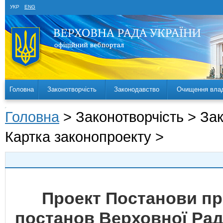
УКР
ENG
Головна
Законотворчість
Законодавство
Очищення вла
Головна
> Законотворчість > За
Картка законопроекту >
Проект Постанови пр
постанов Верховної Ради