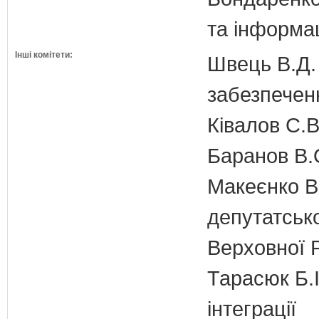
та інформац
Інші комітети:
Швець В.Д. 
забезпечен
Ківалов С.В
Баранов В.
Макеєнко В.
депутатсько
Верховної 
Тарасюк Б.І
інтеграції