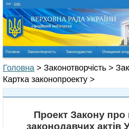
УКР
ENG
Головна
Законотворчість
Законодавство
Очищення вла
Головна
> Законотворчість > За
Картка законопроекту >
Проект Закону про 
законодавчих актів 