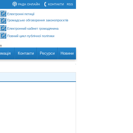
РАДА ОНЛАЙН
КОНТАКТИ
RSS
Електронні петиції
Громадське обговорення законопроєктів
Електронний кабінет громадянина
Повний цикл публічної політики
рмація
Контакти
Ресурси
Новини