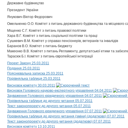
Державне будівництво
Президент України
Янукович Віктор Федорович
Омельченко О.О. Комітет з питань державного будівництва та місцевого 
Міщенко С.Г. Комітет з питань правової політики
Хара В.Г. Комітет з питань соціальної політики та праці
Сушкевич В.М. Комітет у справах пенсіонерів, ветеранів та інвалідів
Баранов В.О. Комітет з питань бюджету
Макеєнко В.В. Комітет з питань Регламенту, депутатської етики та забезп
Тарасюк Б.І. Комітет з питань європейської інтеграції
Проект Закону 25.03.2011
Подання 25.03.2011
Пояснювальна записка 25.03.2011
Порівняльна таблиця 25.03.2011
Висновок комітету 30.03.2011
Висновок Головного науково-експертного управління 04.04.2011
Зауваження Головного юридичного управління 04.07.2011
Порівняльна таблиця до другого читання 05.07.2011
Текст законопроекту до другого читання 05.07.2011
Зауваження Головного юридичного управління 07.07.2011
Порівняльна таблиця до другого читання (зміни) (додатково) 07.07.2011
Текст законопроекту до другого читання (додатково) 07.07.2011
Висновок комітету 13.10.2011