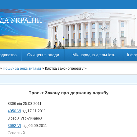
одавство
Очищення влади
Міжнародна діяльність
Інфо
 >
Пошук за реквізитами
> Картка законопроекту >
Проект Закону про державну службу
8306 від 25.03.2011
4050-VI
від 17.11.2011
8 сесія VI скликання
3692-VI
від 06.09.2011
Основний