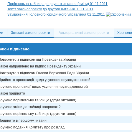
Порівняльна таблиця до другого читання (зміни) 01.11.2011
Текст законопроекту до другого читання 01.11.2011
Зауваження Головного юридичного управління 02.11.2011
ми
Зв'язані законопроекти
Альтернативні законопроекти
Хронолог
акон підписано
Повернуто з підписом від Президента України
Закон направлено на підпис Президенту України
Повернуто з підписом Голови Верховної Ради України
Прийнято пропозиції щодо усунення неузгодженостей
Вручено пропозиції щодо усунення неузгодженостей
Закон прийнято
Вручено порівняльну таблицю (друге читання)
Вручено зміни до таблиці поправок-2
Вручено порівняльну таблицю (друге читання)
Прийнято в першому читанні
Вручено подання Комітету про розгляд