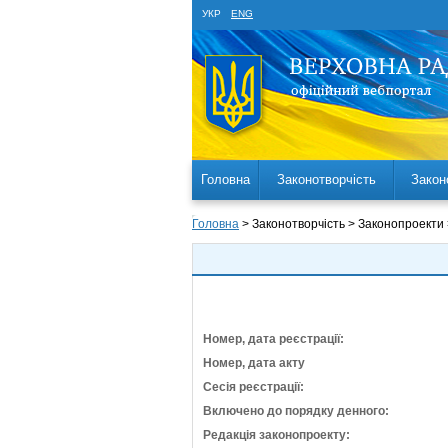
УКР
ENG
Головна
Законотворчість
Закон
Головна
> Законотворчість > Законопроекти
Номер, дата реєстрації:
Номер, дата акту
Сесія реєстрації:
Включено до порядку денного:
Редакція законопроекту: