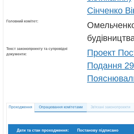
Сінченко Ві
Головний комітет:
Омельченко
будівництв
Текст законопроекту та супровідні
Проект Пос
документи:
Подання 29
Пояснюваль
Проходження
Опрацювання комітетами
Зв'язані законопроекти
Дати та стан проходження:
Постанову підписано