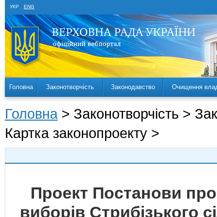
УКР
ENG
Головна
Законотворчість
Законодавство
Очищення вла
Головна
> Законотворчість > За
Картка законопроекту >
Проект Постанови про
виборів Стрибізького с