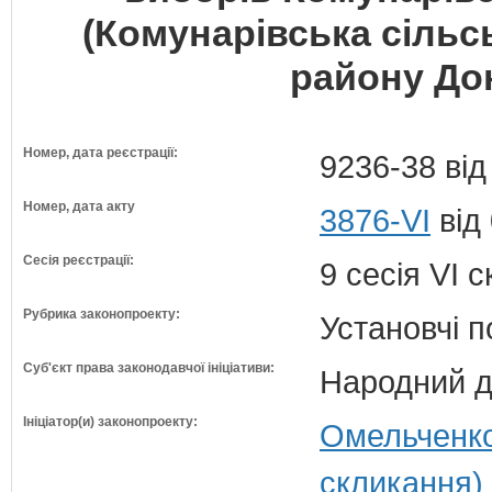
(Комунарівська сільс
району Дон
Номер, дата реєстрації:
9236-38 від
Номер, дата акту
3876-VI
від 
Сесія реєстрації:
9 сесія VI 
Рубрика законопроекту:
Установчі 
Суб'єкт права законодавчої ініціативи:
Народний д
Ініціатор(и) законопроекту:
Омельченко
скликання)