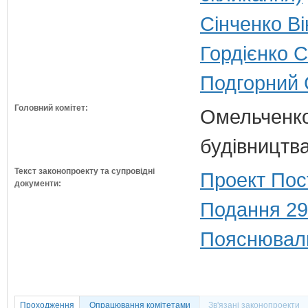
Сінченко Ві
Гордієнко 
Подгорний 
Головний комітет:
Омельченко
будівництв
Текст законопроекту та супровідні
Проект Пос
документи:
Подання 29
Пояснюваль
Проходження
Опрацювання комітетами
Зв'язані законопроекти