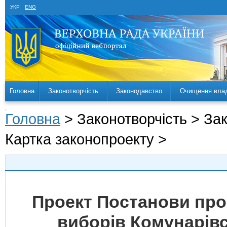
УКР
ENG
Головна
Законотворчість
Законодавство
Очищення вла
Головна
> Законотворчість > За
Картка законопроекту >
Проект Постанови про
виборів Комунарівс