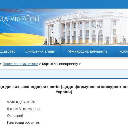
одавство
Очищення влади
Міжнародна діяльність
Інфо
 >
Пошук за реквізитами
> Картка законопроекту >
 до деяких законодавчих актів (щодо формування конкурентног
України)
9240 від 04.10.2011
9 сесія VI скликання
Основний
Галузевий розвиток