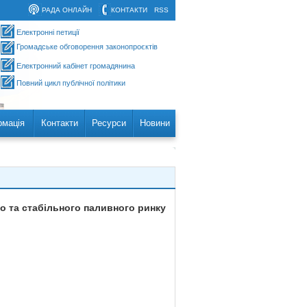
РАДА ОНЛАЙН
КОНТАКТИ
RSS
Електронні петиції
Громадське обговорення законопроєктів
Електронний кабінет громадянина
Повний цикл публічної політики
рмація
Контакти
Ресурси
Новини
о та стабільного паливного ринку