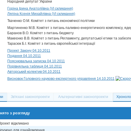
Народний депутат України
Горіна Ірина Анатоліївна (VI скликання)
Ляпіна Ксенія Михайлівна (VI скликання)
Ткаченко О.М. Комітет з питань економічної політики
Мартиненко М.В. Комітет з питань паливно-енергетичного комплексу, ядер
Баранов В.О. Комітет з питань бюджету
Макеєнко В.В. Комітет з питань Регламенту, депутатської етики та забезп
Тарасюк Б.І. Комітет з питань європейської інтеграції
Проект Закону 04.10.2011
Подання 04.10.2011
Пояснювальна записка 04.10.2011
Порівняльна таблиця 04.10.2011
Авторський колектив 04.10.2011
Висновок Головного науково-експертного управління 14.10.2011
ми
Зв'язані законопроекти
Альтернативні законопроекти
Хронолог
нято з розгляду
Проект відкликано
Вручено для ознайомлення