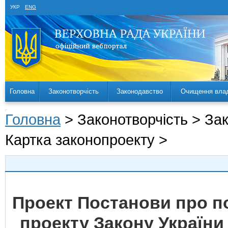
УКР
ENG
Головна
Законотворчість
Законодавство
Очищення вла
Головна
> Законотворчість > За
Картка законопроекту >
Проект Постанови про 
проекту Закону України