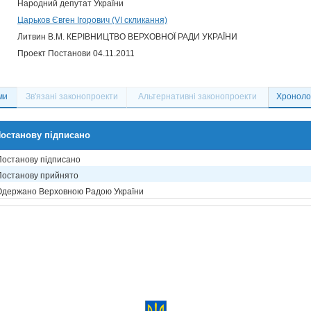
Народний депутат України
Царьков Євген Ігорович (VI скликання)
Литвин В.М. КЕРІВНИЦТВО ВЕРХОВНОЇ РАДИ УКРАЇНИ
Проект Постанови 04.11.2011
ми
Зв'язані законопроекти
Альтернативні законопроекти
Хронолог
останову підписано
Постанову підписано
Постанову прийнято
Одержано Верховною Радою України