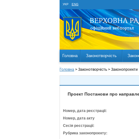
УКР
ENG
Головна
Законотворчість
Закон
Головна
> Законотворчість > Законопроекти
Проект Постанови про направлен
Номер, дата реєстрації:
Номер, дата акту
Сесія реєстрації:
Рубрика законопроекту: