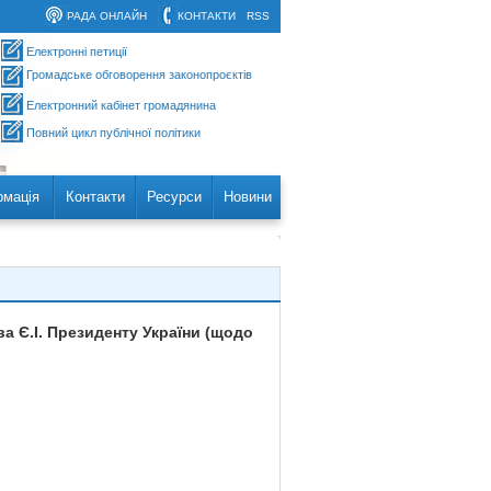
РАДА ОНЛАЙН
КОНТАКТИ
RSS
Електронні петиції
Громадське обговорення законопроєктів
Електронний кабінет громадянина
Повний цикл публічної політики
рмація
Контакти
Ресурси
Новини
а Є.І. Президенту України (щодо