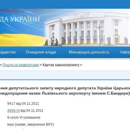
одавство
Очищення влади
Міжнародна діяльність
Інфо
 >
Пошук за реквізитами
> Картка законопроекту >
ня депутатського запиту народного депутата України Царьков
недопущення назви Львівського аеропорту іменем С.Бандери)
9417 від 04.11.2011
4009-VI
від 04.11.2011
9 сесія VI скликання
Інші (заяви, звернення ВРУ)