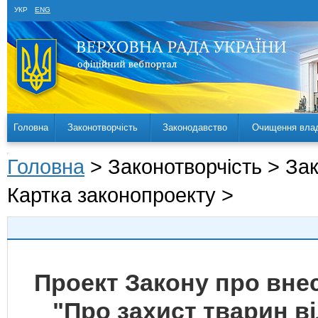
УКР
ENG
Головна
Законотворчість
Законодавство
Очищення вла
Головна
> Законотворчість > За
Картка законопроекту >
Проект Закону про внес
"Про захист тварин в