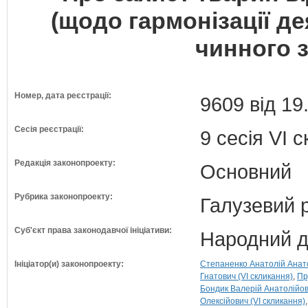
(щодо гармонізації д
чинного 
Номер, дата реєстрації:
9609 від 19
Сесія реєстрації:
9 сесія VI 
Редакція законопроекту:
Основний
Рубрика законопроекту:
Галузевий 
Суб'єкт права законодавчої ініціативи:
Народний д
Ініціатор(и) законопроекту:
Степаненко Анатолій Анато
Гнатович (VI скликання)
Пр
Бондик Валерій Анатолійов
Олексійович (VI скликання)