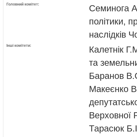
Головний комітет:
Семинога А.
політики, п
наслідків 
Інші комітети:
Калетнік Г.
та земельн
Баранов В.
Макеєнко В.
депутатсько
Верховної 
Тарасюк Б.І