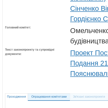
Сінченко Ві
Гордієнко 
Головний комітет:
Омельченко
будівництв
Текст законопроекту та супровідні
Проект Пос
документи:
Подання 21
Пояснюваль
Проходження
Опрацювання комітетами
Зв'язані законопроекти