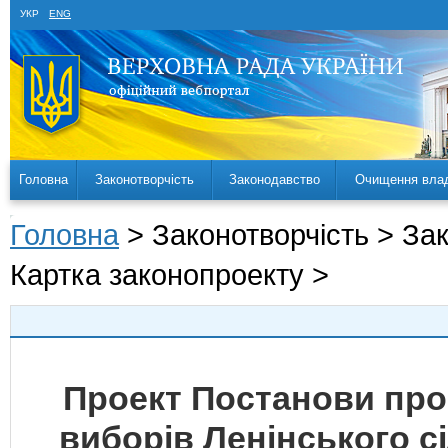
УКР
ENG
Головна
Законотворчість
Законодавство
Очищення вла
Головна
> Законотворчість > За
Картка законопроекту >
Проект Постанови про
виборів Ленінського с