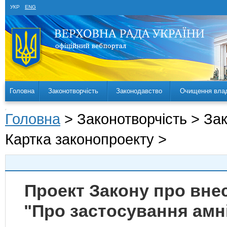
УКР
ENG
Головна
Законотворчість
Законодавство
Очищення вла
Головна
> Законотворчість > За
Картка законопроекту >
Проект Закону про внес
"Про застосування амніс