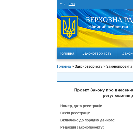
УКР
ENG
Головна
Законотворчість
Закон
Головна
> Законотворчість > Законопроекти
Проект Закону про внесення
регулювання д
Номер, дата реєстрації:
Сесія реєстрації:
Включено до порядку денного:
Редакція законопроекту: