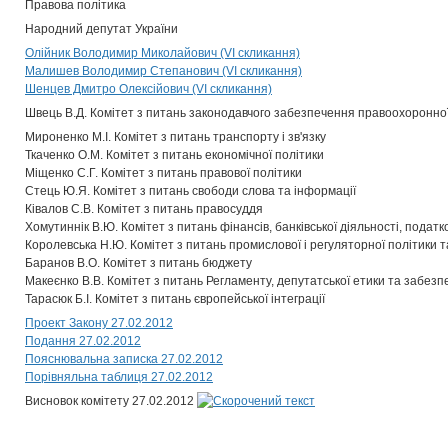
Правова політика
Народний депутат України
Олійник Володимир Миколайович (VI скликання)
Малишев Володимир Степанович (VI скликання)
Шенцев Дмитро Олексійович (VI скликання)
Швець В.Д. Комітет з питань законодавчого забезпечення правоохоронної
Мироненко М.І. Комітет з питань транспорту і зв'язку
Ткаченко О.М. Комітет з питань економічної політики
Міщенко С.Г. Комітет з питань правової політики
Стець Ю.Я. Комітет з питань свободи слова та інформації
Ківалов С.В. Комітет з питань правосуддя
Хомутиннік В.Ю. Комітет з питань фінансів, банківської діяльності, податк
Королевська Н.Ю. Комітет з питань промислової і регуляторної політики 
Баранов В.О. Комітет з питань бюджету
Макеєнко В.В. Комітет з питань Регламенту, депутатської етики та забезп
Тарасюк Б.І. Комітет з питань європейської інтеграції
Проект Закону 27.02.2012
Подання 27.02.2012
Пояснювальна записка 27.02.2012
Порівняльна таблиця 27.02.2012
Висновок комітету 27.02.2012