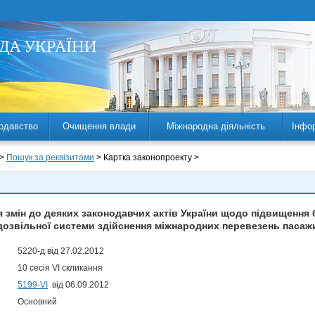
одавство
Очищення влади
Міжнародна діяльність
Інфо
 >
Пошук за реквізитами
> Картка законопроекту >
 змін до деяких законодавчих актів України щодо підвищення
озвільної системи здійснення міжнародних перевезень пасажи
5220-д від 27.02.2012
10 сесія VI скликання
5199-VI
від 06.09.2012
Основний