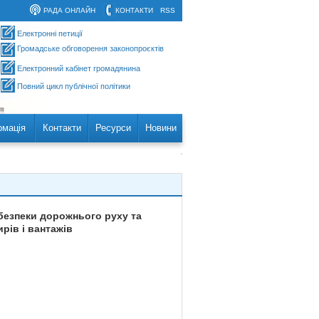
РАДА ОНЛАЙН
КОНТАКТИ
RSS
Електронні петиції
Громадське обговорення законопроєктів
Електронний кабінет громадянина
Повний цикл публічної політики
рмація
Контакти
Ресурси
Новини
 безпеки дорожнього руху та
рів і вантажів