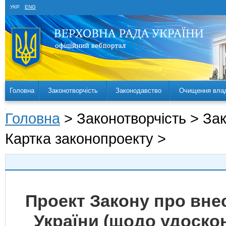
УКР
ENG
Головна
Законотворчість
Законодавство
Очищення вла
Головна
> Законотворчість > За
Картка законопроекту >
Проект Закону про внес
України (щодо удоско