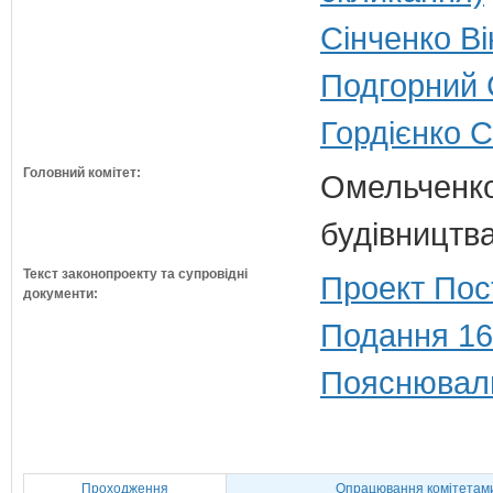
Сінченко Ві
Подгорний 
Гордієнко 
Головний комітет:
Омельченко
будівництв
Текст законопроекту та супровідні
Проект Пос
документи:
Подання 16
Пояснюваль
Проходження
Опрацювання комітетам