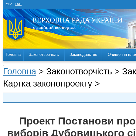
УКР
ENG
Головна
Законотворчість
Законодавство
Очищення вла
Головна
> Законотворчість > За
Картка законопроекту >
Проект Постанови про
виборів Дубовицького с