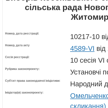
сільська рада Ново
Житомирс
Номер, дата реєстрації:
10217-10 ві
Номер, дата акту
4589-VI
від
Сесія реєстрації:
10 сесія VI
Рубрика законопроекту:
Установчі 
Суб'єкт права законодавчої ініціативи:
Народний д
Ініціатор(и) законопроекту:
Омельченко
скликання)