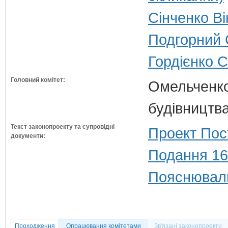
Сінченко Ві
Подгорний 
Гордієнко 
Головний комітет:
Омельченко
будівництв
Текст законопроекту та супровідні
Проект Пос
документи:
Подання 16
Пояснюваль
Проходження
Опрацювання комітетами
Зв'язані законопроекти