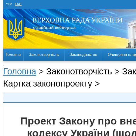
УКР
ENG
Головна
Законотворчість
Законодавство
Очищення вла
Головна
> Законотворчість > За
Картка законопроекту >
Проект Закону про вн
кодексу України (що