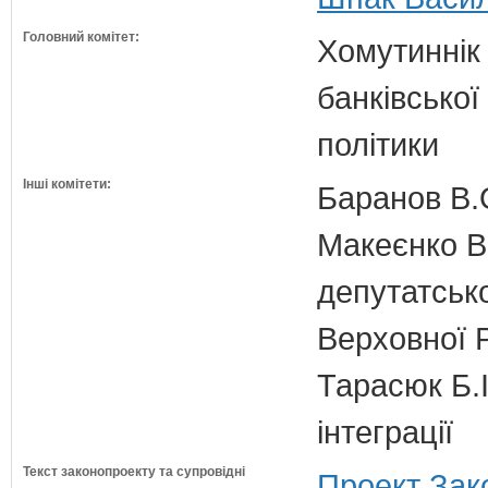
Головний комітет:
Хомутиннік 
банківської
політики
Інші комітети:
Баранов В.
Макеєнко В.
депутатсько
Верховної 
Тарасюк Б.І
інтеграції
Текст законопроекту та супровідні
Проект Зак