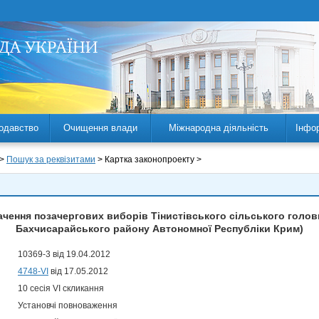
одавство
Очищення влади
Міжнародна діяльність
Інфо
 >
Пошук за реквізитами
> Картка законопроекту >
чення позачергових виборів Тінистівського сільського голови
Бахчисарайського району Автономної Республіки Крим)
10369-3 від 19.04.2012
4748-VI
від 17.05.2012
10 сесія VI скликання
Установчі повноваження