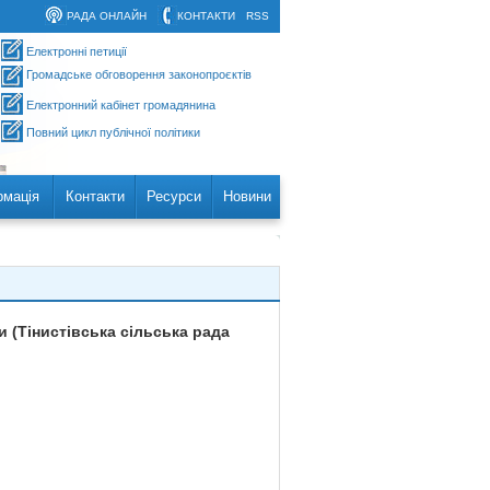
РАДА ОНЛАЙН
КОНТАКТИ
RSS
Електронні петиції
Громадське обговорення законопроєктів
Електронний кабінет громадянина
Повний цикл публічної політики
рмація
Контакти
Ресурси
Новини
 (Тінистівська сільська рада