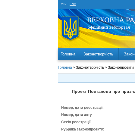
УКР
ENG
Головна
Законотворчість
Закон
Головна
> Законотворчість > Законопроекти
Проект Постанови про призна
Номер, дата реєстрації:
Номер, дата акту
Сесія реєстрації:
Рубрика законопроекту: