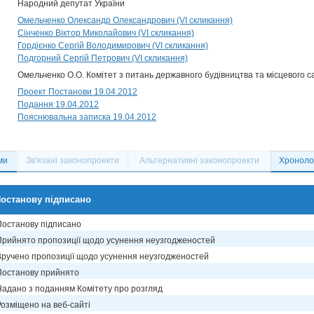
Народний депутат України
Омельченко Олександр Олександрович (VI скликання)
Сінченко Віктор Миколайович (VI скликання)
Гордієнко Сергій Володимирович (VI скликання)
Подгорний Сергій Петрович (VI скликання)
Омельченко О.О. Комітет з питань державного будівництва та місцевого 
Проект Постанови 19.04.2012
Подання 19.04.2012
Пояснювальна записка 19.04.2012
ми
Зв'язані законопроекти
Альтернативні законопроекти
Хронолог
останову підписано
Постанову підписано
Прийнято пропозиції щодо усунення неузгодженостей
Вручено пропозиції щодо усунення неузгодженостей
Постанову прийнято
Надано з поданням Комітету про розгляд
Розміщено на веб-сайті