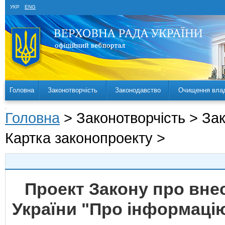
УКР
ENG
Головна
Законотворчість
Законодавство
Очищення вла
Головна
> Законотворчість > За
Картка законопроекту >
Проект Закону про внес
України "Про інформацію