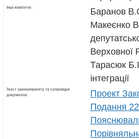
Інші комітети:
Баранов В.
Макеєнко В.
депутатсько
Верховної 
Тарасюк Б.І
інтеграції
Текст законопроекту та супровідні
Проект Зак
документи:
Подання 22
Пояснюваль
Порівняльн