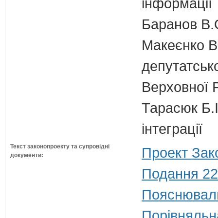
інформації
Баранов В.
Макеєнко В.
депутатсько
Верховної 
Тарасюк Б.І
інтеграції
Текст законопроекту та супровідні
Проект Зак
документи:
Подання 22
Пояснюваль
Порівняльн