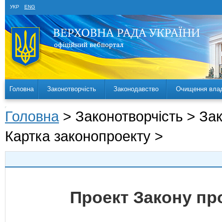
УКР
ENG
Головна
Законотворчість
Законодавство
Очищення вла
Головна
> Законотворчість > За
Картка законопроекту >
Проект Закону пр