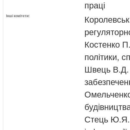
праці
Інші комітети:
Королевська
регуляторно
Костенко П.
політики, с
Швець В.Д. 
забезпечен
Омельченко
будівництв
Стець Ю.Я. 