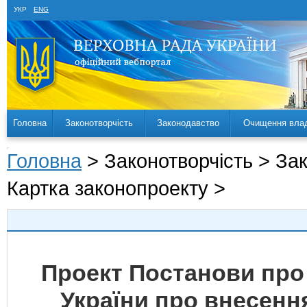
УКР
ENG
Головна
Законотворчість
Законодавство
Очищення вла
Головна
> Законотворчість > За
Картка законопроекту >
Проект Постанови про
України про внесення