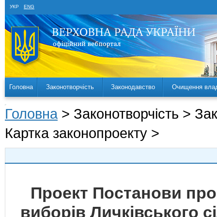
УКР
ENG
Головна
Законотворчість
Законодавство
Очищення вла
Головна
> Законотворчість > За
Картка законопроекту >
Проект Постанови про
виборів Личківського с