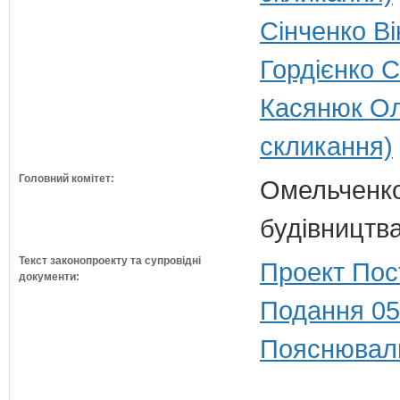
Сінченко Ві
Гордієнко 
Касянюк Ол
скликання)
Головний комітет:
Омельченко
будівництв
Текст законопроекту та супровідні
Проект Пос
документи:
Подання 05
Пояснюваль