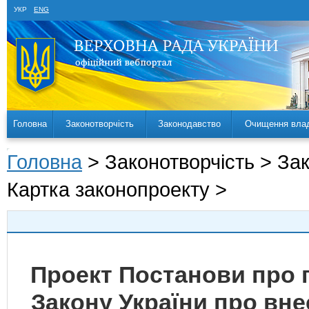
УКР
ENG
Головна
Законотворчість
Законодавство
Очищення вла
Головна
> Законотворчість > За
Картка законопроекту >
Проект Постанови про 
Закону України про вне