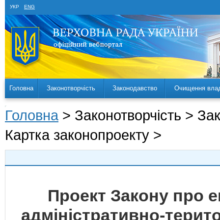
УКР
ENG
Головна
Законотворчість
Законодавство
Очищення вла
Головна
> Законотворчість > За
Картка законопроекту >
Проект Закону про 
адміністративно-терит