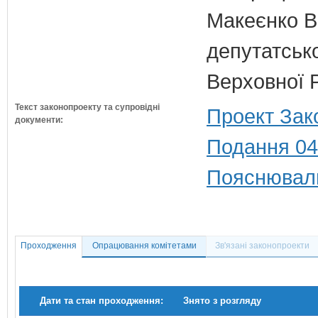
Макеєнко В.
депутатсько
Верховної 
Текст законопроекту та супровідні
Проект Зак
документи:
Подання 04
Пояснюваль
Проходження
Опрацювання комітетами
Зв'язані законопроекти
Дати та стан проходження:
Знято з розгляду