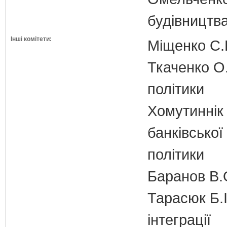
будівництв
Інші комітети:
Міщенко С.Г
Ткаченко О.
політики
Хомутиннік 
банківської
політики
Баранов В.
Тарасюк Б.І
інтеграції