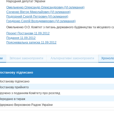
Народний депутат України
Омельченко Олександр Олександрович (VI скликання)
Сінченко Віктор Миколайович (VI скликання)
Подгорний Сергій Петрович (VI скликання)
Гордієнко Сергій Володимирович (VI скликання)
Омельченко О.О. Комітет з питань державного будівництва та місцевого 
Проект Постанови 11.09.2012
Подання 11.09.2012
Пояснювальна записка 11.09.2012
ми
Зв'язані законопроекти
Альтернативні законопроекти
Хронолог
останову підписано
Постанову підписано
Постанову прийнято
Вручено з поданням Комітету про розгляд
Передано в тираж
Одержано Верховною Радою України