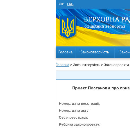
УКР
ENG
Головна
Законотворчість
Закон
Головна
> Законотворчість > Законопроекти
Проект Постанови про приз
Номер, дата реєстрації:
Номер, дата акту
Сесія реєстрації:
Рубрика законопроекту: