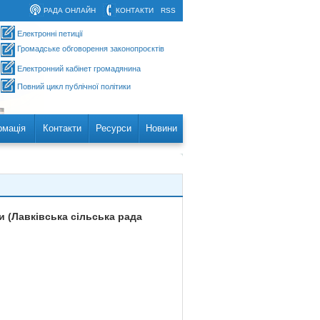
РАДА ОНЛАЙН
КОНТАКТИ
RSS
Електронні петиції
Громадське обговорення законопроєктів
Електронний кабінет громадянина
Повний цикл публічної політики
рмація
Контакти
Ресурси
Новини
 (Лавківська сільська рада