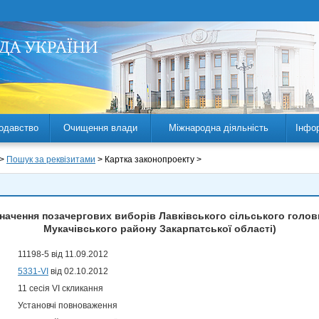
одавство
Очищення влади
Міжнародна діяльність
Інфо
 >
Пошук за реквізитами
> Картка законопроекту >
начення позачергових виборів Лавківського сільського голови
Мукачівського району Закарпатської області)
11198-5 від 11.09.2012
5331-VI
від 02.10.2012
11 сесія VI скликання
Установчі повноваження