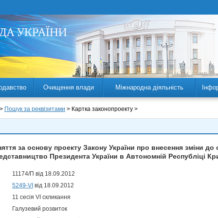
одавство
Очищення влади
Міжнародна діяльність
Інфо
 >
Пошук за реквізитами
> Картка законопроекту >
ття за основу проекту Закону України про внесення зміни до с
едставництво Президента України в Автономній Республіці Кр
11174/П від 18.09.2012
5249-VI
від 18.09.2012
11 сесія VI скликання
Галузевий розвиток