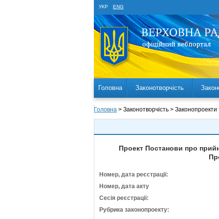
УКР
ENG
Головна
Законотворчість
Закон
Головна
> Законотворчість > Законопроекти
Проект Постанови про прийня
Пр
Номер, дата реєстрації:
Номер, дата акту
Сесія реєстрації:
Рубрика законопроекту: