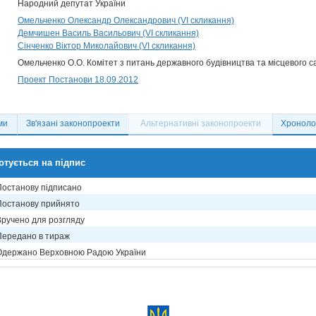
Народний депутат України
Омельченко Олександр Олександрович (VI скликання)
Демчишен Василь Васильович (VI скликання)
Сінченко Віктор Миколайович (VI скликання)
Омельченко О.О. Комітет з питань державного будівництва та місцевого 
Проект Постанови 18.09.2012
ми
Зв'язані законопроекти
Альтернативні законопроекти
Хронолог
отується на підпис
Постанову підписано
Постанову прийнято
Вручено для розгляду
Передано в тираж
Одержано Верховною Радою України