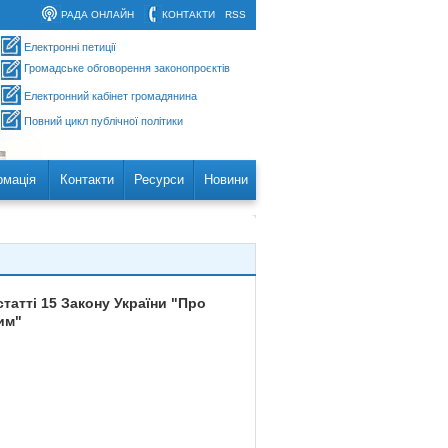
РАДА ОНЛАЙН
КОНТАКТИ
RSS
Електронні петиції
Громадське обговорення законопроєктів
Електронний кабінет громадянина
Повний цикл публічної політики
рмація
Контакти
Ресурси
Новини
татті 15 Закону України "Про
им"