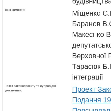
будівництв
Інші комітети:
Міщенко С.Г
Баранов В.
Макеєнко В.
депутатсько
Верховної 
Тарасюк Б.І
інтеграції
Текст законопроекту та супровідні
Проект Зак
документи:
Подання 19
Пояснюваль