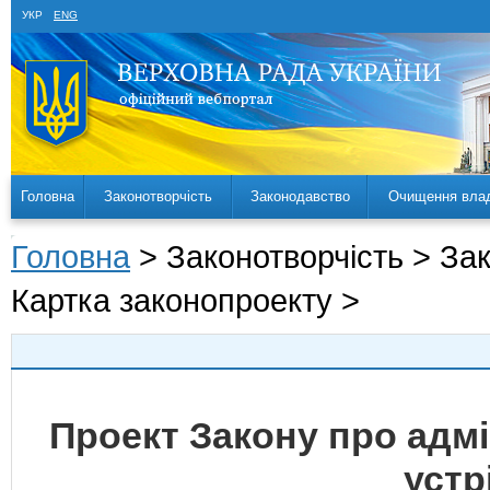
УКР
ENG
Головна
Законотворчість
Законодавство
Очищення вла
Головна
> Законотворчість > За
Картка законопроекту >
Проект Закону про адм
устр