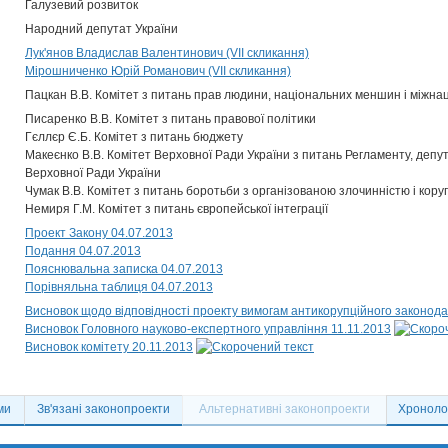
Галузевий розвиток
Народний депутат України
Лук'янов Владислав Валентинович (VII скликання)
Мірошниченко Юрій Романович (VII скликання)
Пацкан В.В. Комітет з питань прав людини, національних меншин і міжна
Писаренко В.В. Комітет з питань правової політики
Гєллєр Є.Б. Комітет з питань бюджету
Макеєнко В.В. Комітет Верховної Ради України з питань Регламенту, депут
Верховної Ради України
Чумак В.В. Комітет з питань боротьби з організованою злочинністю і кору
Немиря Г.М. Комітет з питань європейської інтеграції
Проект Закону 04.07.2013
Подання 04.07.2013
Пояснювальна записка 04.07.2013
Порівняльна таблиця 04.07.2013
Висновок щодо відповідності проекту вимогам антикорупційного законода
Висновок Головного науково-експертного управління 11.11.2013
Висновок комітету 20.11.2013
ми
Зв'язані законопроекти
Альтернативні законопроекти
Хронолог