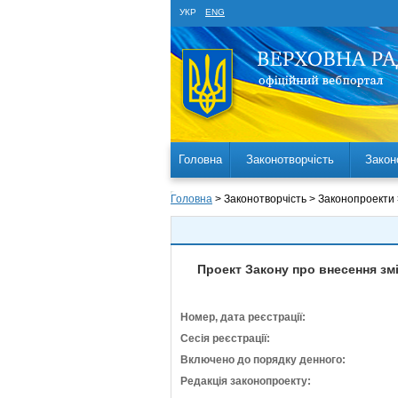
УКР
ENG
Головна
Законотворчість
Закон
Головна
> Законотворчість > Законопроекти
Проект Закону про внесення змі
Номер, дата реєстрації:
Сесія реєстрації:
Включено до порядку денного:
Редакція законопроекту: