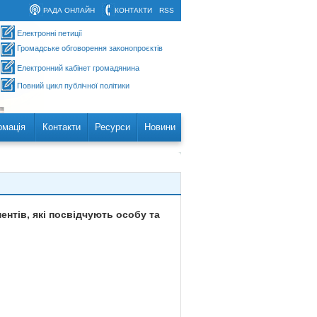
РАДА ОНЛАЙН
КОНТАКТИ
RSS
Електронні петиції
Громадське обговорення законопроєктів
Електронний кабінет громадянина
Повний цикл публічної політики
рмація
Контакти
Ресурси
Новини
ентів, які посвідчують особу та