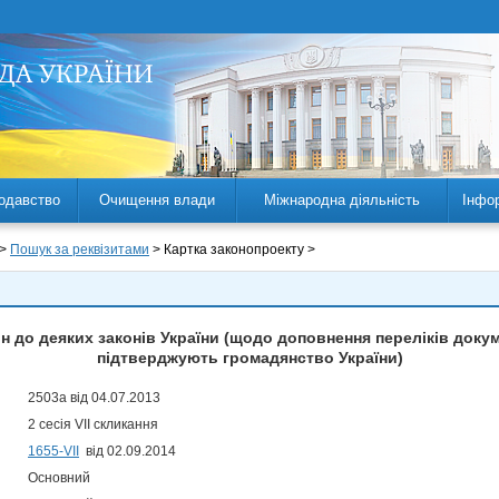
одавство
Очищення влади
Міжнародна діяльність
Інфо
 >
Пошук за реквізитами
> Картка законопроекту >
н до деяких законів України (щодо доповнення переліків докум
підтверджують громадянство України)
2503а від 04.07.2013
2 сесія VII скликання
1655-VII
від 02.09.2014
Основний