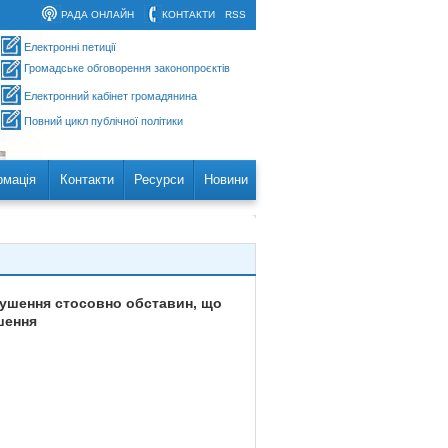
РАДА ОНЛАЙН
КОНТАКТИ
RSS
Електронні петиції
Громадське обговорення законопроєктів
Електронний кабінет громадянина
Повний цикл публічної політики
рмація
Контакти
Ресурси
Новини
орушення стосовно обставин, що
шення