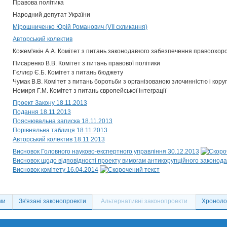
Правова політика
Народний депутат України
Мірошниченко Юрій Романович (VII скликання)
Авторський колектив
Кожем'якін А.А. Комітет з питань законодавчого забезпечення правоохоро
Писаренко В.В. Комітет з питань правової політики
Гєллєр Є.Б. Комітет з питань бюджету
Чумак В.В. Комітет з питань боротьби з організованою злочинністю і кору
Немиря Г.М. Комітет з питань європейської інтеграції
Проект Закону 18.11.2013
Подання 18.11.2013
Пояснювальна записка 18.11.2013
Порівняльна таблиця 18.11.2013
Авторський колектив 18.11.2013
Висновок Головного науково-експертного управління 30.12.2013
Висновок щодо відповідності проекту вимогам антикорупційного законода
Висновок комітету 16.04.2014
ми
Зв'язані законопроекти
Альтернативні законопроекти
Хронолог