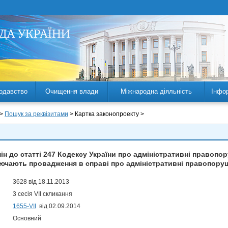
одавство
Очищення влади
Міжнародна діяльність
Інфо
 >
Пошук за реквізитами
> Картка законопроекту >
ін до статті 247 Кодексу України про адміністративні правоп
ючають провадження в справі про адміністративні правопору
3628 від 18.11.2013
3 сесія VII скликання
1655-VII
від 02.09.2014
Основний