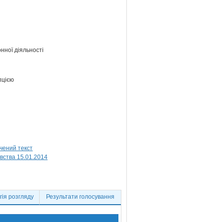
нної діяльності
пцією
вства 15.01.2014
ія розгляду
Результати голосування