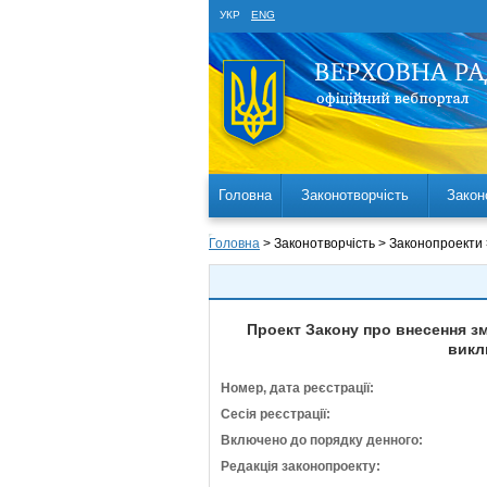
УКР
ENG
Головна
Законотворчість
Закон
Головна
> Законотворчість > Законопроекти
Проект Закону про внесення зм
викл
Номер, дата реєстрації:
Сесія реєстрації:
Включено до порядку денного:
Редакція законопроекту: