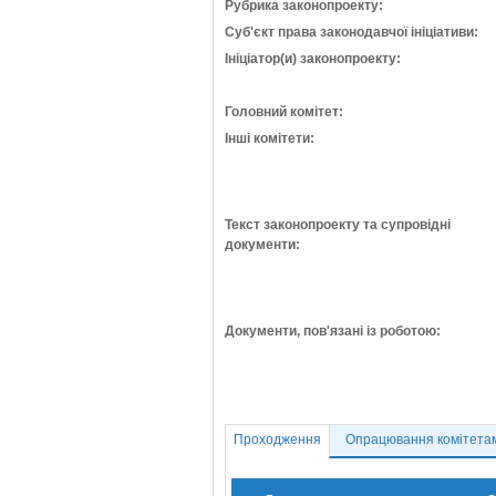
Рубрика законопроекту:
Суб'єкт права законодавчої ініціативи:
Ініціатор(и) законопроекту:
Головний комітет:
Інші комітети:
Текст законопроекту та супровідні
документи:
Документи, пов'язані із роботою:
Проходження
Опрацювання комітета