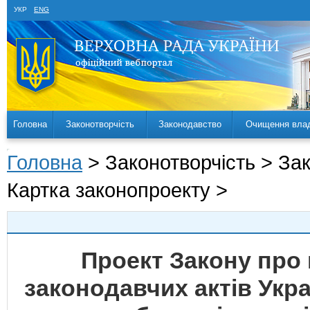
УКР
ENG
Головна
Законотворчість
Законодавство
Очищення вла
Головна
> Законотворчість > За
Картка законопроекту >
Проект Закону про 
законодавчих актів Укр