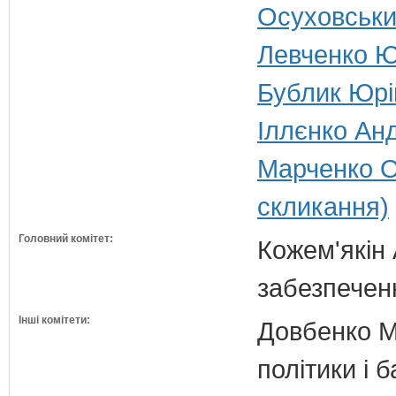
Осуховський
Левченко Ю
Бублик Юрій
Іллєнко Анд
Марченко О
скликання)
Головний комітет:
Кожем'якін 
забезпечен
Інші комітети:
Довбенко М.
політики і б