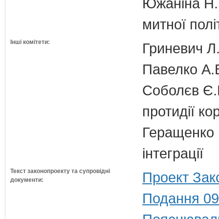
Южаніна Н.П
митної полі
Інші комітети:
Гриневич Л.
Павелко А.
Соболєв Є.В
протидії кор
Геращенко І
інтеграції
Текст законопроекту та супровідні
Проект Зак
документи:
Подання 09