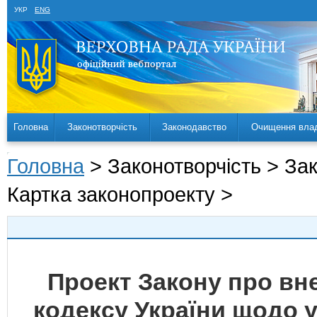
УКР
ENG
Головна
Законотворчість
Законодавство
Очищення вла
Головна
> Законотворчість > За
Картка законопроекту >
Проект Закону про вн
кодексу України щодо 