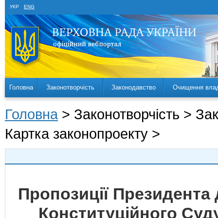
УКР
ENG
Головна
Законотворчість
Законодавство
Очищення вла
Головна
> Законотворчість > За
Картка законопроекту >
Пропозиції Президента 
Конституційного Суду