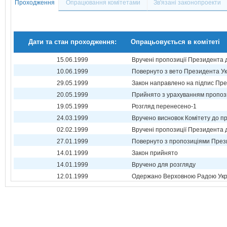
Проходження
Опрацювання комітетами
Зв'язані законопроекти
Дати та стан проходження:
Опрацьовується в комітеті
15.06.1999
Вручені пропозиції Президента 
10.06.1999
Повернуто з вето Президента Ук
29.05.1999
Закон направлено на підпис Пре
20.05.1999
Прийнято з урахуванням пропоз
19.05.1999
Розгляд перенесено-1
24.03.1999
Вручено висновок Комітету до п
02.02.1999
Вручені пропозиції Президента 
27.01.1999
Повернуто з пропозиціями През
14.01.1999
Закон прийнято
14.01.1999
Вручено для розгляду
12.01.1999
Одержано Верховною Радою Укр