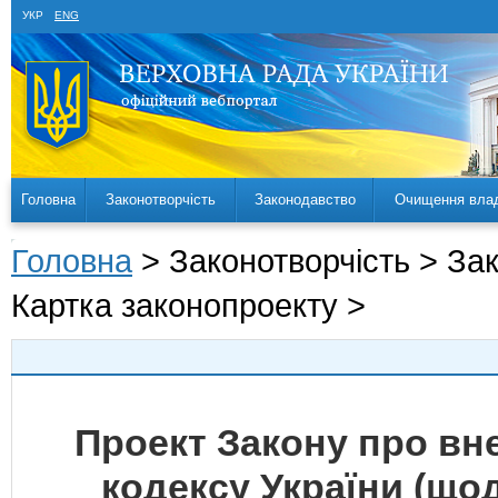
УКР
ENG
Головна
Законотворчість
Законодавство
Очищення вла
Головна
> Законотворчість > За
Картка законопроекту >
Проект Закону про вн
кодексу України (що