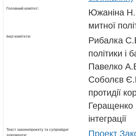
Головний комітет:
Южаніна Н.П
митної полі
Інші комітети:
Рибалка С.В
політики і б
Павелко А.
Соболєв Є.В
протидії кор
Геращенко І
інтеграції
Текст законопроекту та супровідні
Проект Зак
документи: