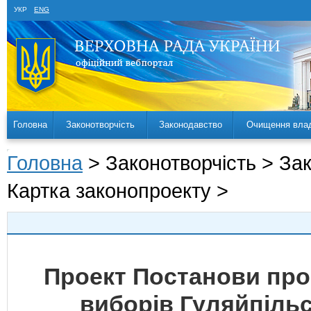
УКР
ENG
Головна
Законотворчість
Законодавство
Очищення вла
Головна
> Законотворчість > За
Картка законопроекту >
Проект Постанови про
виборів Гуляйпільс