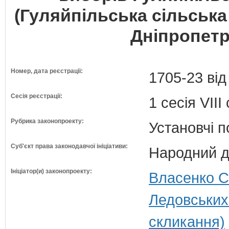
(Гуляйпільська сільськ
Дніпропетр
Номер, дата реєстрації:
1705-23 від
Сесія реєстрації:
1 сесія VII
Рубрика законопроекту:
Установчі 
Суб'єкт права законодавчої ініціативи:
Народний д
Ініціатор(и) законопроекту:
Власенко С
Ледовських
скликання)