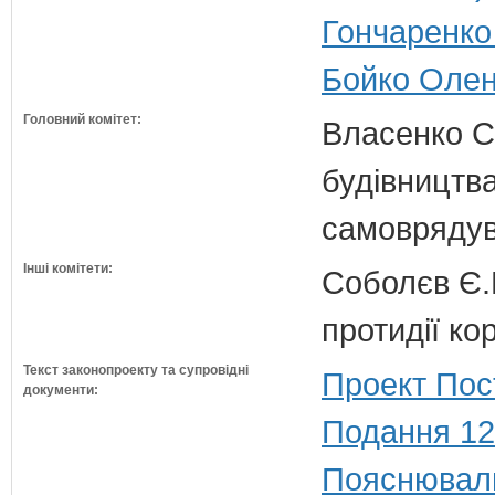
Гончаренко 
Бойко Олена
Головний комітет:
Власенко С
будівництва
самовряду
Інші комітети:
Соболєв Є.В
протидії кор
Текст законопроекту та супровідні
Проект Пос
документи:
Подання 12
Пояснюваль