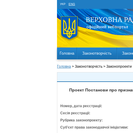
УКР
ENG
Головна
Законотворчість
Закон
Головна
> Законотворчість > Законопроекти
Проект Постанови про призна
Номер, дата реєстрації:
Сесія реєстрації:
Рубрика законопроекту:
Суб'єкт права законодавчої ініціативи: