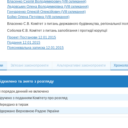
Власенко Сергій Володимирович (VIII скликання)
Ледовських Олена Володимирівна (VIII скликання)
Гончаренко Олексій Олексійович (VIII скликання)
Бойко Олена Петрівна (VIII скликання)
Власенко С.В. Комітет з питань державного будівництва, регіональної по
Соболєв Є.В. Комітет з питань запобігання і протидії корупції
Проект Постанови 12.01.2015
Подання 12.01.2015
Пояснювальна записка 12.01.2015
ми
Зв'язані законопроекти
Альтернативні законопроекти
Хронолог
ідхилено та знято з розгляду
В порядок денний не включено
Вручено з поданням Комітету про розгляд
Передано в тираж
Одержано Верховною Радою України