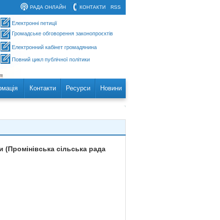
РАДА ОНЛАЙН
КОНТАКТИ
RSS
Електронні петиції
Громадське обговорення законопроєктів
Електронний кабінет громадянина
Повний цикл публічної політики
рмація
Контакти
Ресурси
Новини
 (Промінівська сільська рада