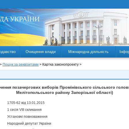
одавство
Очищення влади
Міжнародна діяльність
Інфо
 >
Пошук за реквізитами
> Картка законопроекту >
чення позачергових виборів Промінівського сільського голови
Мелітопольського району Запорізької області)
1705-62 від 13.01.2015
1 сесія VIII скликання
Установчі повноваження
Народний депутат України