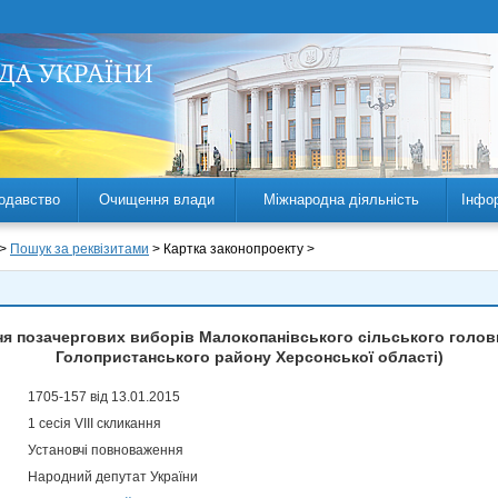
одавство
Очищення влади
Міжнародна діяльність
Інфо
 >
Пошук за реквізитами
> Картка законопроекту >
я позачергових виборів Малокопанівського сільського голов
Голопристанського району Херсонської області)
1705-157 від 13.01.2015
1 сесія VIII скликання
Установчі повноваження
Народний депутат України