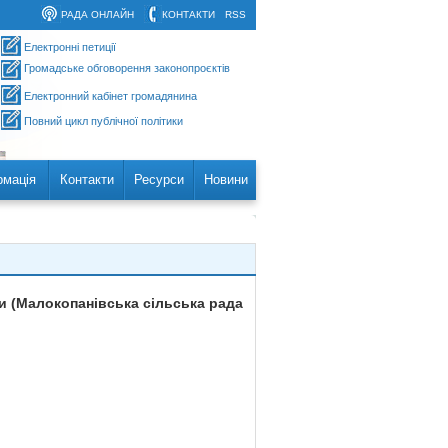
РАДА ОНЛАЙН
КОНТАКТИ
RSS
Електронні петиції
Громадське обговорення законопроєктів
Електронний кабінет громадянина
Повний цикл публічної політики
рмація
Контакти
Ресурси
Новини
и (Малокопанівська сільська рада