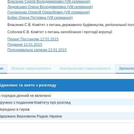
Власенко Сергій Володимирович (VIII скликання)
Ледовських Олена Володимирівна (VIII скликання)
Гончаренко Олексій Олексійович (VIII скликання)
Бойко Олена Петрівна (VIII скликання)
Власенко С.В. Комітет з питань державного будівництва, регіональної по
Соболєв Є.В. Комітет з питань запобігання і протидії корупції
Проект Постанови 12.01.2015
Подання 12.01.2015
Пояснювальна записка 12.01.2015
ми
Зв'язані законопроекти
Альтернативні законопроекти
Хронолог
ідхилено та знято з розгляду
В порядок денний не включено
Вручено з поданням Комітету про розгляд
Передано в тираж
Одержано Верховною Радою України