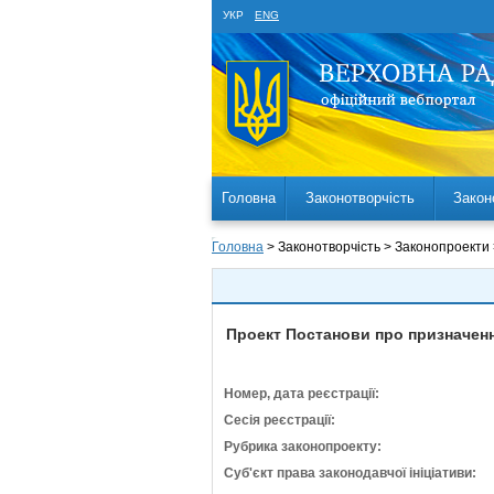
УКР
ENG
Головна
Законотворчість
Закон
Головна
> Законотворчість > Законопроекти
Проект Постанови про призначенн
Номер, дата реєстрації:
Сесія реєстрації:
Рубрика законопроекту:
Суб'єкт права законодавчої ініціативи: