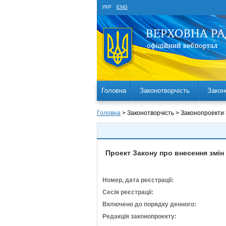
УКР
ENG
Головна
Законотворчість
Закон
Головна
> Законотворчість > Законопроекти
Проект Закону про внесення змін
Номер, дата реєстрації:
Сесія реєстрації:
Включено до порядку денного:
Редакція законопроекту: