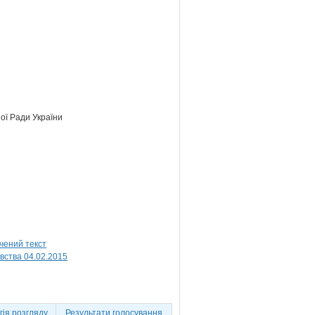
ої Ради України
вства 04.02.2015
ія розгляду
Результати голосування