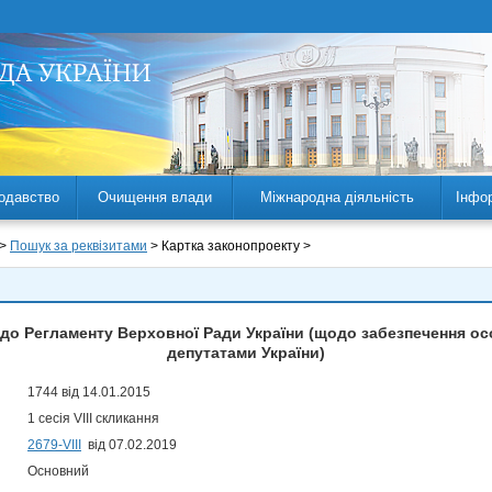
одавство
Очищення влади
Міжнародна діяльність
Інфо
 >
Пошук за реквізитами
> Картка законопроекту >
 до Регламенту Верховної Ради України (щодо забезпечення 
депутатами України)
1744 від 14.01.2015
1 сесія VIII скликання
2679-VIII
від 07.02.2019
Основний