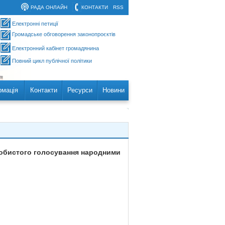
РАДА ОНЛАЙН
КОНТАКТИ
RSS
Електронні петиції
Громадське обговорення законопроєктів
Електронний кабінет громадянина
Повний цикл публічної політики
рмація
Контакти
Ресурси
Новини
особистого голосування народними