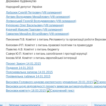
Державне будівництво
Народний депутат України
Лабазюк Сергій Петрович (VIII скликання)
Литвин Володимир Михайлович (VIII скликання)
Логвинський Георгій Володимирович (VIII скликання)
Купрієнко Олег Васильович (VIII скликання)
Курячий Максим Павлович (VIII скликання)
Гаврилюк Михайло Віталійович (VIII скликання)
Пинзеник П.В. Комітет з питань Регламенту та організації роботи Верховн
Князевич Р.П. Комітет з питань правової політики та правосуддя
Павелко А.В. Комітет з питань бюджету
Савчук Ю.П. Комітет з питань запобігання і протидії корупції
Іонова М.М. Комітет з питань європейської інтеграції
Проект Закону 14.01.2015
Подання 14.01.2015
Пояснювальна записка 14.01.2015
Порівняльна таблиця 14.01.2015
Висновок Головного науково-експертного управління 20.01.2015
Висновок щодо відповідності проекту вимогам антикорупційного законода
Висновок комітету 18.03.2015
ми
Зв'язані законопроекти
Альтернативні законопроекти
Хронолог