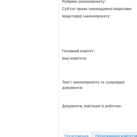
Рубрика законопроекту:
Суб'єкт права законодавчої ініціативи:
Ініціатор(и) законопроекту:
Головний комітет:
Інші комітети:
Текст законопроекту та супровідні
документи:
Документи, пов'язані із роботою:
Проходження
Опрацювання комітета