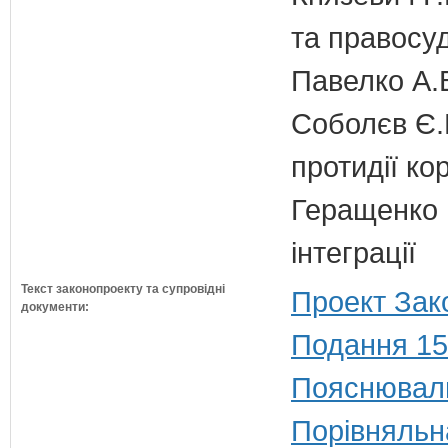
та правосу
Павелко А.
Соболєв Є.В
протидії кор
Геращенко І
інтеграції
Текст законопроекту та супровідні
Проект Зак
документи:
Подання 15
Пояснюваль
Порівняльн