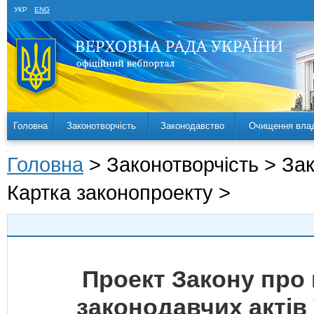
УКР
ENG
Головна
Законотворчість
Законодавство
Очищення вла
Головна
> Законотворчість > За
Картка законопроекту >
Проект Закону про 
законодавчих актів