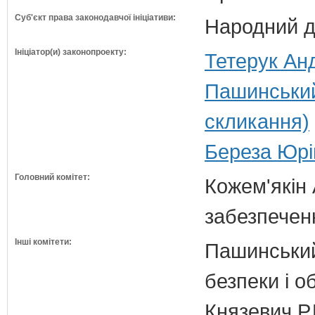
Суб'єкт права законодавчої ініціативи:
Народний д
Ініціатор(и) законопроекту:
Тетерук Анд
Пашинський
скликання)
Береза Юрі
Головний комітет:
Кожем'якін 
забезпечен
Інші комітети:
Пашинський
безпеки і о
Князевич Р.