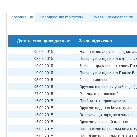
Проходження
Опрацювання комітетами
Зв'язані законопроекти
Дати та стан проходження:
Закон підписано
05.03.2015
Направлено доручення щодо ана
03.03.2015
Повернуто з підписом від Прези
16.02.2015
Закон направлено на підпис Пре
16.02.2015
Повернуто з підписом Голови Ве
05.02.2015
Закон прийнято
05.02.2015
Вручено порівняльну таблицю (д
27.01.2015
Розгляд перенесено-2
15.01.2015
Прийнято в першому читанні
15.01.2015
Вручено подання Комітету про р
15.01.2015
Включено до порядку денного
15.01.2015
Вручено для ознайомлення
15.01.2015
Направлено на розгляд Комітет
15.01.2015
Передано на розгляд керівництв