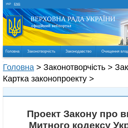
УКР
ENG
Головна
Законотворчість
Законодавство
Очищення вла
Головна
> Законотворчість > За
Картка законопроекту >
Проект Закону про вн
Митного кодексу Ук