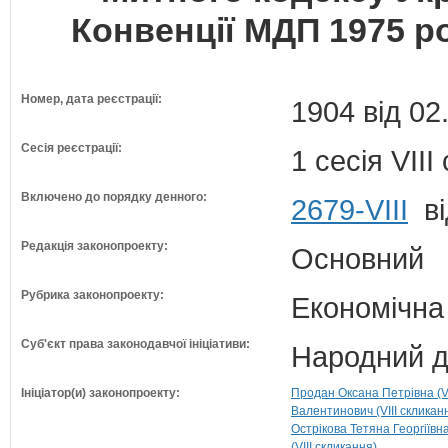
Конвенції МДП 1975 ро
Номер, дата реєстрації:
1904 від 02
Сесія реєстрації:
1 сесія VII
Включено до порядку денного:
2679-VIII
ві
Редакція законопроекту:
Основний
Рубрика законопроекту:
Економічна
Суб'єкт права законодавчої ініціативи:
Народний д
Ініціатор(и) законопроекту:
Продан Оксана Петрівна (VI
Валентинович (VIII скликан
Острікова Тетяна Георгіївна
(VIII скликання)