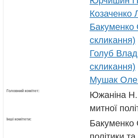
Юрчишин Пе
Козаченко Л
Бакуменко 
скликання)
Голуб Влад
скликання)
Мушак Олек
Головний комітет:
Южаніна Н.П
митної полі
Інші комітети:
Бакуменко О
політики та