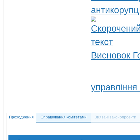
антикорупц
Висновок Г
управління
Проходження
Опрацювання комітетами
Зв'язані законопроекти