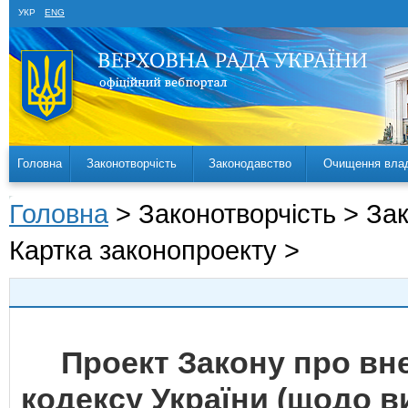
УКР
ENG
Головна
Законотворчість
Законодавство
Очищення вла
Головна
> Законотворчість > За
Картка законопроекту >
Проект Закону про вн
кодексу України (щодо в