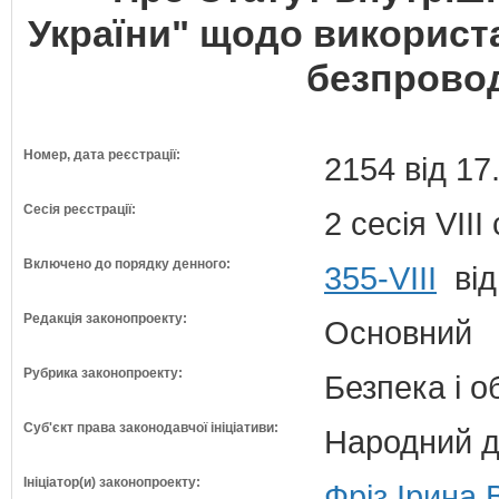
України" щодо використ
безпрово
Номер, дата реєстрації:
2154 від 17
Сесія реєстрації:
2 сесія VII
Включено до порядку денного:
355-VIII
від
Редакція законопроекту:
Основний
Рубрика законопроекту:
Безпека і 
Суб'єкт права законодавчої ініціативи:
Народний д
Ініціатор(и) законопроекту:
Фріз Ірина 