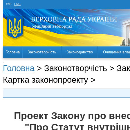
УКР
ENG
Головна
Законотворчість
Законодавство
Очищення вла
Головна
> Законотворчість > За
Картка законопроекту >
Проект Закону про внес
"Про Статут внутріш