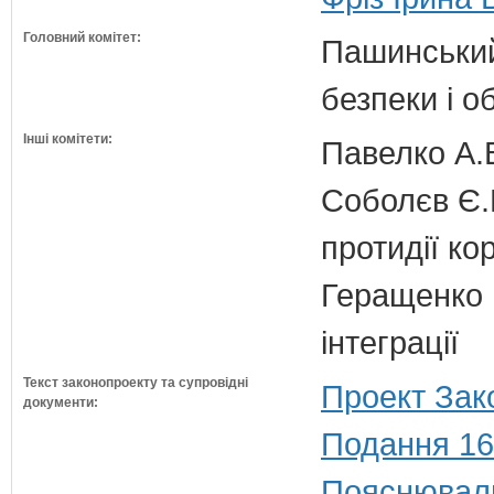
Головний комітет:
Пашинський
безпеки і о
Інші комітети:
Павелко А.
Соболєв Є.В
протидії кор
Геращенко І
інтеграції
Текст законопроекту та супровідні
Проект Зак
документи:
Подання 16
Пояснюваль