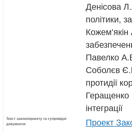
Денісова Л.
політики, з
Кожем'якін 
забезпечен
Павелко А.
Соболєв Є.В
протидії кор
Геращенко І
інтеграції
Текст законопроекту та супровідні
Проект Зак
документи: