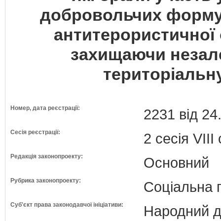
добровольчих форму
антитерористичної о
захищаючи незале
територіальну
Номер, дата реєстрації:
2231 від 24
Сесія реєстрації:
2 сесія VII
Редакція законопроекту:
Основний
Рубрика законопроекту:
Соціальна 
Суб'єкт права законодавчої ініціативи:
Народний д