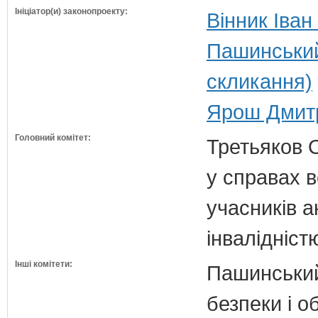
Ініціатор(и) законопроекту:
Вінник Іван
Пашинський
скликання)
Ярош Дмитр
Головний комітет:
Третьяков 
у справах в
учасників а
інвалідніст
Інші комітети:
Пашинський
безпеки і о