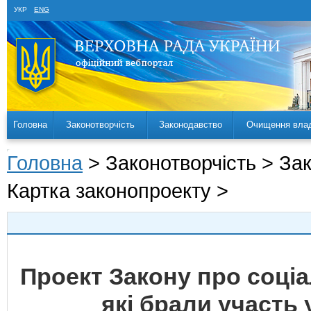
УКР
ENG
Головна
Законотворчість
Законодавство
Очищення вла
Головна
> Законотворчість > За
Картка законопроекту >
Проект Закону про соціа
які брали участь 