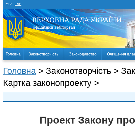
УКР
ENG
Головна
Законотворчість
Законодавство
Очищення вла
Головна
> Законотворчість > За
Картка законопроекту >
Проект Закону про