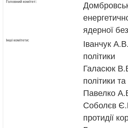
Головний комітет:
Домбровськи
енергетично
ядерної бе
Інші комітети:
Іванчук А.В
політики
Галасюк В.В
політики т
Павелко А.
Соболєв Є.В
протидії кор