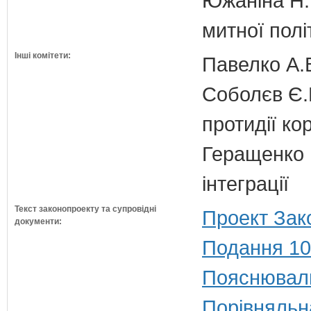
Южаніна Н.П
митної полі
Інші комітети:
Павелко А.
Соболєв Є.В
протидії кор
Геращенко І
інтеграції
Текст законопроекту та супровідні
Проект Зак
документи:
Подання 10
Пояснюваль
Порівняльн