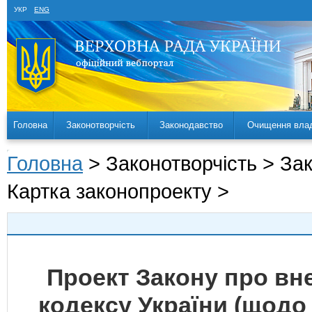
УКР
ENG
Головна
Законотворчість
Законодавство
Очищення вла
Головна
> Законотворчість > За
Картка законопроекту >
Проект Закону про вн
кодексу України (щодо