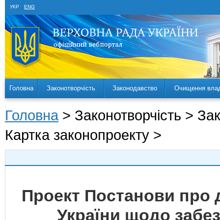
УКР
ENG
Головна
Законотворчість
Законодавство
Очищення вла
Головна
> Законотворчість > За
Картка законопроекту >
Проект Постанови про д
України щодо забе