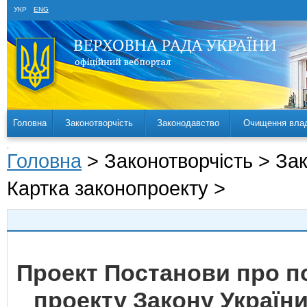
УКР
ENG
Головна
Законотворчість
Законодавство
Очищення вла
Головна
> Законотворчість > За
Картка законопроекту >
Проект Постанови про 
проекту Закону України