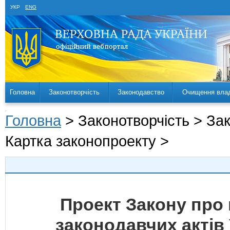
УКР
ENG
Головна
Законотворчість
Законодавство
Очищення вла
Головна
> Законотворчість > За
Картка законопроекту >
Проект Закону про 
законодавчих актів