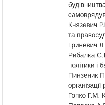
будівництва
самовряду
Князевич Р.
та правосу
Гриневич Л.
Рибалка С.В
політики і б
Пинзеник П.
організації
Гопко Г.М. 