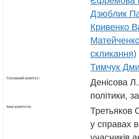
Єфремова Ір
Дзюблик Па
Кривенко В
Матейченко
скликання)
Тимчук Дми
Головний комітет:
Денісова Л.
політики, з
Інші комітети:
Третьяков 
у справах в
учасників а