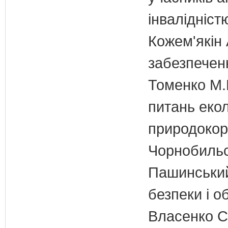
інвалідніст
Кожем'якін 
забезпечен
Томенко М.В
питань екол
природокори
Чорнобильс
Пашинський
безпеки і о
Власенко С