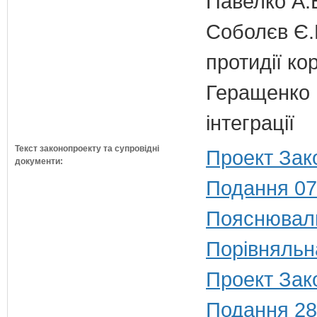
Павелко А.
Соболєв Є.В
протидії кор
Геращенко І
інтеграції
Текст законопроекту та супровідні
Проект Зак
документи:
Подання 07
Пояснюваль
Порівняльн
Проект Зак
Подання 28